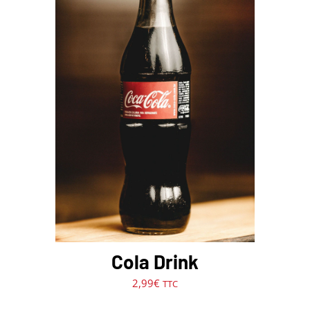
AJOUTER AU PANIER
/
DÉTAILS
Cola Drink
2,99
€
TTC