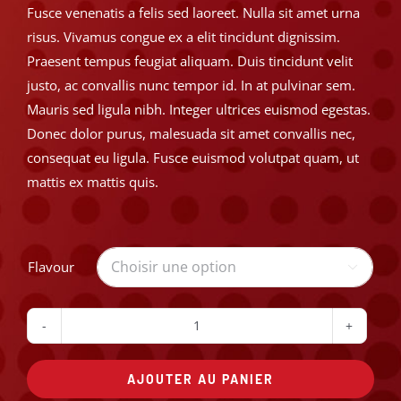
Fusce venenatis a felis sed laoreet. Nulla sit amet urna
risus. Vivamus congue ex a elit tincidunt dignissim.
Praesent tempus feugiat aliquam. Duis tincidunt velit
justo, ac convallis nunc tempor id. In at pulvinar sem.
Mauris sed ligula nibh. Integer ultrices euismod egestas.
Donec dolor purus, malesuada sit amet convallis nec,
consequat eu ligula. Fusce euismod volutpat quam, ut
mattis ex mattis quis.
Flavour

quantité
de
AJOUTER AU PANIER
Shakes